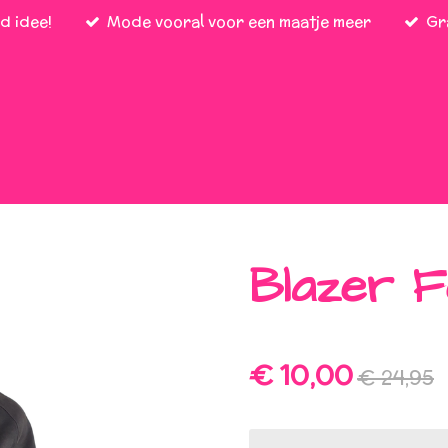
d idee!
Mode vooral voor een maatje meer
Gr
Blazer F
€ 10,00
€ 24,95