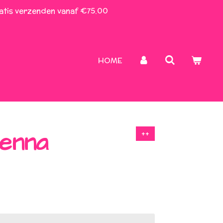
atis verzenden vanaf €75.00
HOME
enna
++