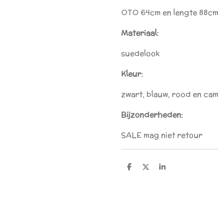
OTO 64cm en lengte 88c
Materiaal:
suedelook
Kleur:
zwart, blauw, rood en cam
Bijzonderheden:
SALE mag niet retour
D
D
S
e
e
h
l
e
a
e
l
r
n
e