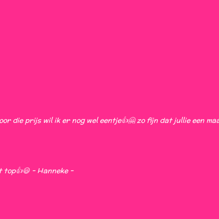
oor die prijs wil ik er nog wel eentje👍🤗 zo fijn dat jullie een ma
kt top👍😃 - Hanneke -