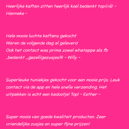
e
e
e
e
s
Heerlijke kaftan zitten heerlijk koel bedankt top👍😃 -
n
n
n
n
t
Hanneke -
e
r
r
Hele mooie luchte kaftans gekocht
e
Waren de volgende dag al geleverd
n
Ook het contact was prima zowel whatappe als fb
,,bedankt ,,,gezelligezusjes🌺 - Willy -
Superleuke tuniekjes gekocht voor een mooie prijs. Leuk
contact via de app en hele snelle verzending. Het
uitpakken is echt een kadootje! Top! - Esther -
Super mooie van goede kwaliteit producten. Zeer
vriendelijke zusjes en super fijne prijzen!