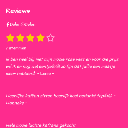
c
s
a
k
e
t
t
T
Reviews
b
a
s
o
o
g
A
k
o
r
p
Delen
Delen
k
a
p
m
1
2
3
4
5
S
R
t
s
s
s
s
s
a
e
7 stemmen
t
t
t
t
t
t
m
i
m
Ik ben heel blij met mijn mooie rose vest en voor die prijs
e
e
e
e
e
e
n
wil ik er nog wel eentje👍🤗 zo fijn dat jullie een maatje
n
r
r
r
r
r
g
meer hebben🔝 -
Lenie
-
:
r
r
r
r
4
e
e
e
e
s
Heerlijke kaftan zitten heerlijk koel bedankt top👍😃 -
n
n
n
n
t
Hanneke -
e
r
r
Hele mooie luchte kaftans gekocht