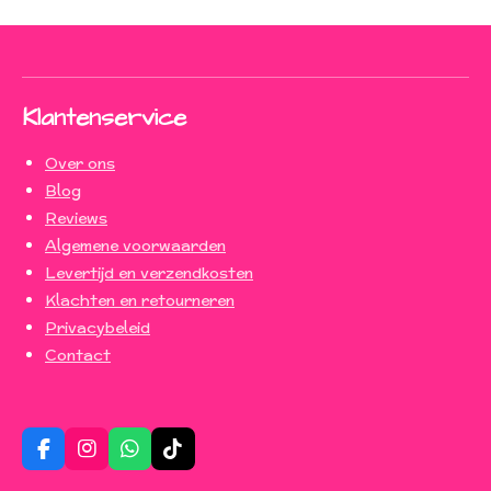
Klantenservice
Over ons
Blog
Reviews
Algemene voorwaarden
Levertijd en verzendkosten
Klachten en retourneren
Privacybeleid
Contact
F
I
W
T
a
n
h
i