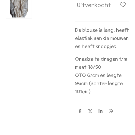
Uitverkocht
De blouse is lang, heeft
elastiek aan de mouwen
en heeft knoopjes.
Onesize te dragen t/m
maat 48/50
OTO 67cm en lengte
96cm (achter lengte
101cm)
D
D
S
D
e
e
h
e
l
e
a
l
e
l
r
e
n
e
n