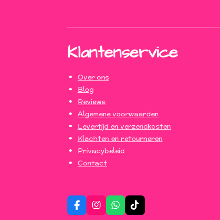
Klantenservice
Over ons
Blog
Reviews
Algemene voorwaarden
Levertijd en verzendkosten
Klachten en retourneren
Privacybeleid
Contact
F
I
W
T
a
n
h
i