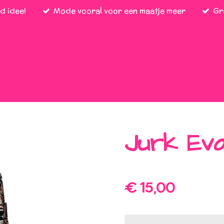
d idee!
Mode vooral voor een maatje meer
Gr
Jurk Ev
€ 15,00