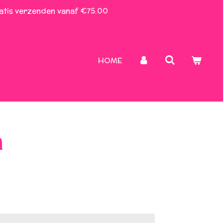
atis verzenden vanaf €75.00
HOME
a