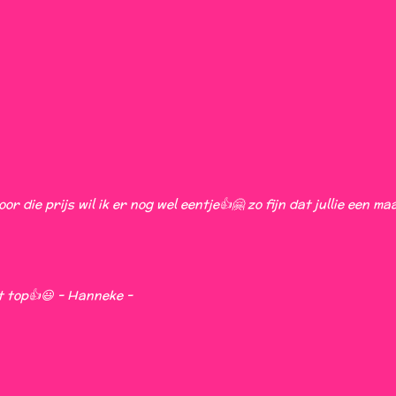
oor die prijs wil ik er nog wel eentje👍🤗 zo fijn dat jullie een ma
kt top👍😃 - Hanneke -