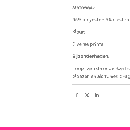
Materiaal:
95% polyester, 5% elastan
Kleur:
Diverse prints
Bijzonderheden:
Loopt aan de onderkant sm
bloezen en als tuniek dra
D
D
S
e
e
h
l
e
a
e
l
r
n
e