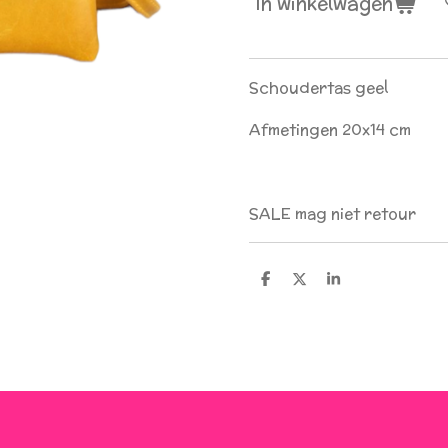
In winkelwagen
Schoudertas geel
Afmetingen 20x14 cm
SALE mag niet retour
D
D
S
e
e
h
l
e
a
e
l
r
n
e