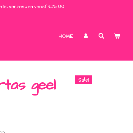
atis verzenden vanaf €75.00
HOME
tas geel
Sale!