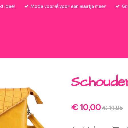
d idee!
Mode vooral voor een maatje meer
Gr
Schouder
€ 10,00
€ 14,95