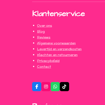
Klantenservice
Over ons
Blog
Reviews
Algemene voorwaarden
Levertijd en verzendkosten
Klachten en retourneren
Privacybeleid
Contact
F
I
W
T
a
n
h
i
c
s
a
k
e
t
t
T