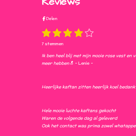
Reviews
b
a
s
o
o
g
A
k
o
r
p
k
a
p
Delen
m
1
2
3
4
5
S
R
t
s
s
s
s
s
a
e
7 stemmen
t
t
t
t
t
t
m
i
m
Ik ben heel blij met mijn mooie rose vest en v
e
e
e
e
e
e
n
meer hebben🔝 -
Lenie
-
n
r
r
r
r
r
g
:
r
r
r
r
4
Heerlijke kaftan zitten heerlijk koel bedan
e
e
e
e
s
n
n
n
n
t
e
Hele mooie luchte kaftans gekocht
r
Waren de volgende dag al geleverd
r
Ook het contact was prima zowel whatappe als
e