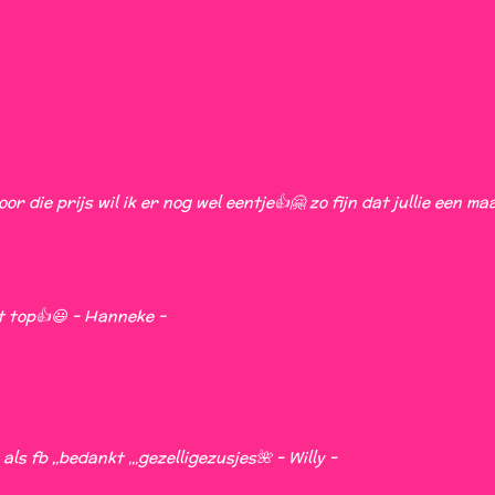
oor die prijs wil ik er nog wel eentje👍🤗 zo fijn dat jullie een ma
kt top👍😃 - Hanneke -
 fb ,,bedankt ,,,gezelligezusjes🌺 - Willy -