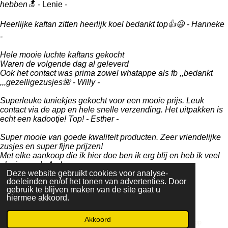
:
n
hebben🔝 -
Lenie
-
4
r
r
r
r
r
s
Heerlijke kaftan zitten heerlijk koel bedankt top👍😃 - Hanneke
r
r
r
r
t
-
e
e
e
e
e
r
Hele mooie luchte kaftans gekocht
r
n
n
n
n
Waren de volgende dag al geleverd
e
Ook het contact was prima zowel whatappe als fb ,,bedankt
n
,,,gezelligezusjes🌺 - Willy -
Superleuke tuniekjes gekocht voor een mooie prijs. Leuk
contact via de app en hele snelle verzending. Het uitpakken is
echt een kadootje! Top! - Esther -
Super mooie van goede kwaliteit producten. Zeer vriendelijke
zusjes en super fijne prijzen!
Met elke aankoop die ik hier doe ben ik erg blij en heb ik veel
plezier van! - Amber -
Deze website gebruikt cookies voor analyse-
doeleinden en/of het tonen van advertenties. Door
Klik hier voor alle reviews
gebruik te blijven maken van de site gaat u
© 2022 - 2026 Gezelligezusjes.nl
hiermee akkoord.
Akkoord
E-mailadres
Facebook
WhatsApp