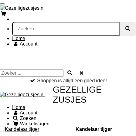
Ga
direct
naar
de
hoofdinhoud
Home
Account
Shoppen is altijd een goed idee!
GEZELLIGE
ZUSJES
Home
Account
Zoeken
Winkelwagen
Kandelaar tijger