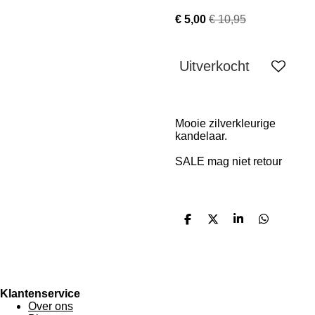
€ 5,00
€ 10,95
Uitverkocht
Mooie zilverkleurige
kandelaar.
SALE mag niet retour
D
D
S
D
e
e
h
e
l
e
a
l
e
l
r
e
n
e
n
Klantenservice
Over ons