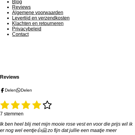
Blog
Reviews
Algemene voorwaarden
Levertijd en verzendkosten
Klachten en retourneren
Privacybeleid
Contact
F
I
W
T
a
n
h
i
c
s
a
k
e
t
t
T
Reviews
b
a
s
o
o
g
A
k
Delen
Delen
o
r
p
k
a
p
m
1
2
3
4
5
R
S
a
t
s
s
s
s
s
t
e
7 stemmen
i
m
t
t
t
t
t
Ik ben heel blij met mijn mooie rose vest en voor die prijs wil ik
n
m
g
e
er nog wel eentje👍🤗 zo fijn dat jullie een maatje meer
e
e
e
e
e