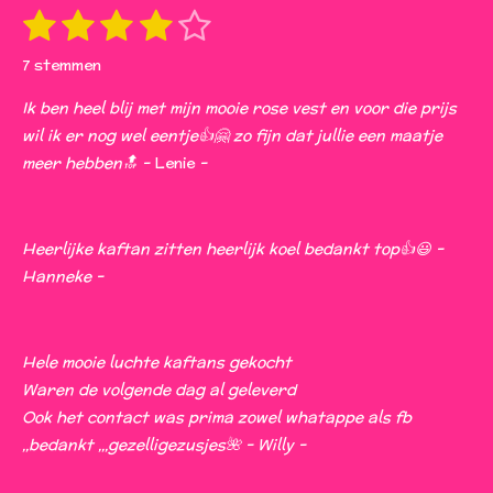
m
1
2
3
4
5
S
R
t
s
s
s
s
s
a
e
7 stemmen
t
t
t
t
t
t
m
i
m
Ik ben heel blij met mijn mooie rose vest en voor die prijs
e
e
e
e
e
e
n
wil ik er nog wel eentje👍🤗 zo fijn dat jullie een maatje
n
r
r
r
r
r
g
meer hebben🔝 -
Lenie
-
:
r
r
r
r
4
e
e
e
e
s
Heerlijke kaftan zitten heerlijk koel bedankt top👍😃 -
n
n
n
n
t
Hanneke -
e
r
r
Hele mooie luchte kaftans gekocht
e
Waren de volgende dag al geleverd
n
Ook het contact was prima zowel whatappe als fb
,,bedankt ,,,gezelligezusjes🌺 - Willy -