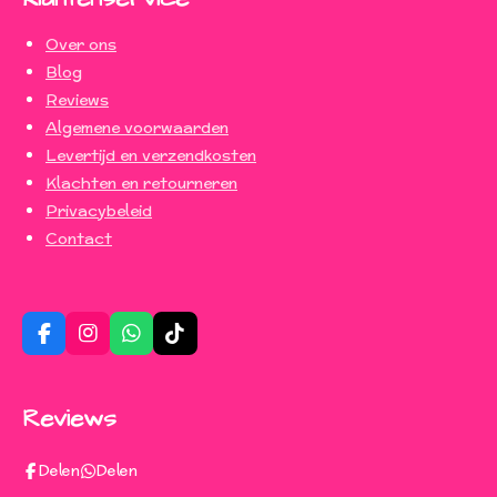
Over ons
Blog
Reviews
Algemene voorwaarden
Levertijd en verzendkosten
Klachten en retourneren
Privacybeleid
Contact
F
I
W
T
a
n
h
i
c
s
a
k
e
t
t
T
Reviews
b
a
s
o
o
g
A
k
o
r
p
Delen
Delen
k
a
p