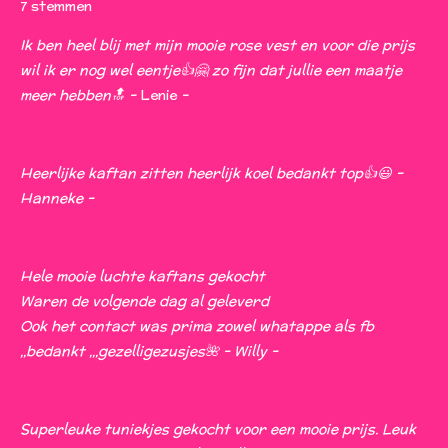
s
s
s
s
s
e
7 stemmen
t
t
t
t
t
t
m
i
m
Ik ben heel blij met mijn mooie rose vest en voor die prijs
e
e
e
e
e
e
n
wil ik er nog wel eentje👍🤗 zo fijn dat jullie een maatje
n
r
r
r
r
r
g
meer hebben🔝 -
Lenie
-
:
r
r
r
r
4
e
e
e
e
s
Heerlijke kaftan zitten heerlijk koel bedankt top👍😃 -
n
n
n
n
t
Hanneke -
e
r
r
Hele mooie luchte kaftans gekocht
e
Waren de volgende dag al geleverd
n
Ook het contact was prima zowel whatappe als fb
,,bedankt ,,,gezelligezusjes🌺 - Willy -
Superleuke tuniekjes gekocht voor een mooie prijs. Leuk