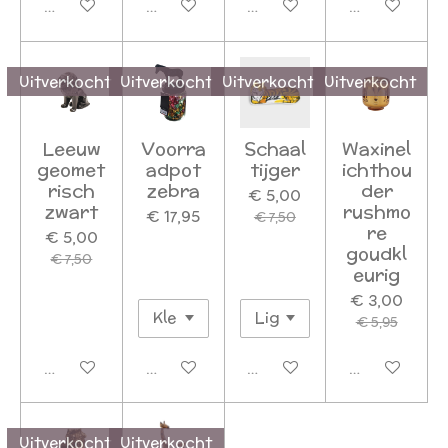
Uitverkocht
Uitverkocht
Uitverkocht
Uitverkocht
Uitverkocht
Uitverkocht
Uitverkocht
Uitverkocht
Leeuw
Voorra
Schaal
Waxinel
geomet
adpot
tijger
ichthou
risch
zebra
der
€ 5,00
zwart
rushmo
€ 17,95
€ 7,50
re
€ 5,00
goudkl
€ 7,50
eurig
€ 3,00
€ 5,95
Uitverkocht
Uitverkocht
Uitverkocht
Uitverkocht
Uitverkocht
Uitverkocht