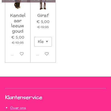
Kandel
Giraf
aar
€ 5,00
leeuw
€ 19,95
goud
€ 5,00
€ 10,95
Uitverkocht
Uitverkocht
Klantenservice
Over ons